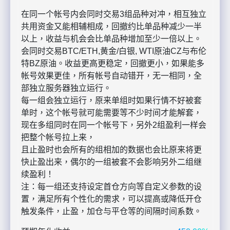
在同一个帐号内会同时交易3组品种对冲，相互独立
共用资金又能相辅相成，回撤约比单品种减少一半
以上，收益与机会会比单品种增加至少一倍以上。
会同时交易BTC/ETH,黄金/白银, WTI原油CZ与布伦
特BZ原油。收益更高更稳定，回撤更小，如果能多
帐号效果更佳，所有帐号自动错开，无一相同，全
部独立服务器独立运行。
每一组会独立运行，原来单组时如果行情不好被套
单时，这个帐号就可能需要等不少时间才能解套，
现在多组同时在同一个帐号下，另外2组盈利一样会
把整个帐号拉上来，
且止盈时也会所有的组相加的数据也会比原来将更
快止盈出来，偶尔的一组被套不会影响另外二组继
续盈利！
注：每一组还支持设定首仓方向等自定义参数的设
置，满足所有个性化的需求，可以提高或降低开仓
触发条件，止盈，加仓与平仓等的间隔时间系数。