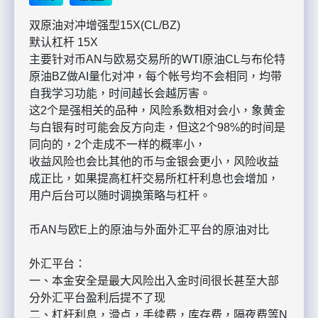
双原油对冲增强型15X(CL/BZ)
默认杠杆 15X
主要针对币AN与欧易交易所的WTI原油CL与布伦特
原油BZ做AI量化对冲，每个帐号均不会相同，均带
自我学习功能，时间越长会越厉害。
这2个是强相关的品种，风险系数相对会小，象黄金
与白银有时可能会反方向走，但这2个98%的时间是
同向的，2个走成不一样的概率小，
收益风险也会比其他的币与金银会更小，风险收益
成正比，如果提高杠杆交易所杠杆利息也会增加，
用户后台可以随时调换策略与杠杆。
币AN与欧E上的原油与外面外汇平台的原油对比
外汇平台：
一、本金安全是最大风险出入金时间很长甚至大部
分外汇平台盈利后提不了现
二、杠杆利息，滑点，手续费，库存费，隔夜费等N