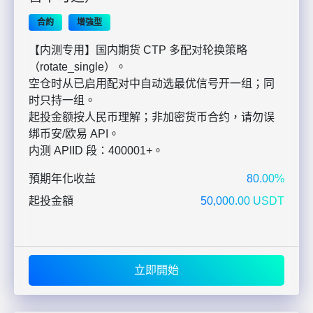
合約
增強型
【内测专用】国内期货 CTP 多配对轮换策略
（rotate_single）。
空仓时从已启用配对中自动选最优信号开一组；同
时只持一组。
起投金额按人民币理解；非加密货币合约，请勿误
绑币安/欧易 API。
内测 APIID 段：400001+。
預期年化收益
80.00%
起投金額
50,000.00 USDT
立即開始