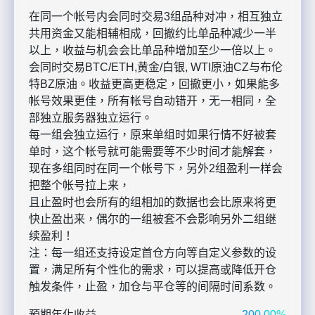
在同一个帐号内会同时交易3组品种对冲，相互独立
共用资金又能相辅相成，回撤约比单品种减少一半
以上，收益与机会会比单品种增加至少一倍以上。
会同时交易BTC/ETH,黄金/白银, WTI原油CZ与布伦
特BZ原油。收益更高更稳定，回撤更小，如果能多
帐号效果更佳，所有帐号自动错开，无一相同，全
部独立服务器独立运行。
每一组会独立运行，原来单组时如果行情不好被套
单时，这个帐号就可能需要等不少时间才能解套，
现在多组同时在同一个帐号下，另外2组盈利一样会
把整个帐号拉上来，
且止盈时也会所有的组相加的数据也会比原来将更
快止盈出来，偶尔的一组被套不会影响另外二组继
续盈利！
注：每一组还支持设定首仓方向等自定义参数的设
置，满足所有个性化的需求，可以提高或降低开仓
触发条件，止盈，加仓与平仓等的间隔时间系数。
預期年化收益
200.00%