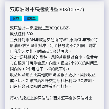
双原油对冲高速激进型30X(CL/BZ)
合約
激進型
双原油对冲高速激进型30X(CL/BZ)
默认杠杆 30X
主要针对币AN与欧易交易所的WTI原油CL与布伦特
原油BZ做AI量化对冲，每个帐号均不会相同，均带
自我学习功能，时间越长会越厉害。
这2个是强相关的品种，风险系数相对会小，象黄金
与白银有时可能会反方向走，但这2个98%的时间是
同向的，2个走成不一样的概率小，
收益风险也会比其他的币与金银会更小，风险收益
成正比，如果提高杠杆交易所杠杆利息也会增加，
用户后台可以随时调换策略与杠杆。
币AN与欧E上的原油与外面外汇平台的原油对比