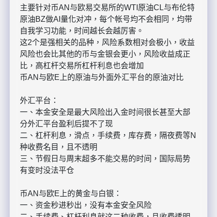
主要针对币AN与欧易交易所的WTI原油CL与布伦特
原油BZ做AI量化对冲，每个帐号均不会相同，均带
自我学习功能，时间越长会越厉害。
这2个是强相关的品种，风险系数相对会极小，收益
风险也会比其他的币与金银会更小，风险收益成正
比，高杠杆交易所杠杆利息也会增加
币AN与欧E上的原油与外面外汇平台的原油对比
外汇平台：
一、本金安全是最大风险出入金时间很长甚至大部
分外汇平台盈利后提不了现
二、杠杆利息，滑点，手续费，库存费，隔夜费等N
种收费名目，且不透明
三、节假日与周末超多不能交易的时间，国际局势
有变时没法平仓
币AN与欧E上的黄金与白银：
一、资金秒进秒出，没有本金安全风险
二、手续费、杠杆利息就这二种收费，且收费透明