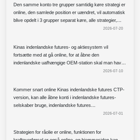
Den samme konto tre grupper samtidig køre strategi er
online, den samlede position er uændret, vil automatisk
blive opdelt i 3 grupper separat køre, alle strategier,
herunder den oprindelige strategi er blevet opgraderet,
2026-07-20
og tilføjet flere brugerdefinerede parametre indstillinger,
såsom kan indstille profit betingelser, åbning af
Kinas indenlandske futures- og aktiesystem vil
positioner betingelser, intervallet mellem nye ordrer
fortsætte med at gå online, for at åbne den
efter lukning af positioner osv. kan frit justeres. De
indenlandske uafhængige OEM-station skal man have
indenlandske futures vil også være online, og de ekstra
ICP-klare domænenavne i hånden
2026-07-10
domænenavne vil blive drevet separat, se venligst
frem!
Kommer snart online Kinas indenlandske futures CTP-
version, kan alle åbne konti i indenlandske futures-
selskaber bruge, indenlandske futures
softwareopladning og tilbagebetaling understøtter RMB
2026-07-01
Strategien for råolie er online, funktionen for
kraftoverførsel er også online, og hjemmesiden kan