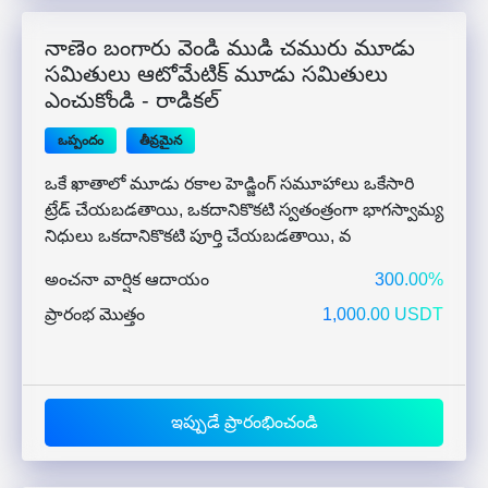
నాణెం బంగారు వెండి ముడి చమురు మూడు
సమితులు ఆటోమేటిక్ మూడు సమితులు
ఎంచుకోండి - రాడికల్
ఒప్పందం
తీవ్రమైన
ఒకే ఖాతాలో మూడు రకాల హెడ్జింగ్ సమూహాలు ఒకేసారి
ట్రేడ్ చేయబడతాయి, ఒకదానికొకటి స్వతంత్రంగా భాగస్వామ్య
నిధులు ఒకదానికొకటి పూర్తి చేయబడతాయి, వ
అంచనా వార్షిక ఆదాయం
300.00%
ప్రారంభ మొత్తం
1,000.00 USDT
ఇప్పుడే ప్రారంభించండి