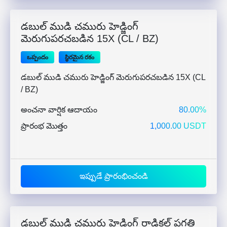
డబుల్ ముడి చమురు హెడ్జింగ్
మెరుగుపరచబడిన 15X (CL / BZ)
ఒప్పందం
స్థిరమైన రకం
డబుల్ ముడి చమురు హెడ్జింగ్ మెరుగుపరచబడిన 15X (CL
/ BZ)
అంచనా వార్షిక ఆదాయం
80.00%
ప్రారంభ మొత్తం
1,000.00 USDT
ఇప్పుడే ప్రారంభించండి
డబుల్ ముడి చమురు హెడ్జింగ్ రాడికల్ ప్రగతి