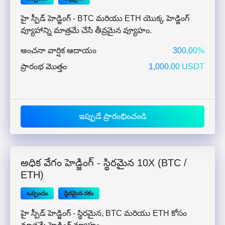
హై స్పీడ్ హెడ్జింగ్ - BTC మరియు ETH యొక్క హెడ్జింగ్
వ్యూహాన్ని మాత్రమే చేసే తీవ్రమైన వ్యూహం.
అంచనా వార్షిక ఆదాయం
300.00%
ప్రారంభ మొత్తం
1,000.00 USDT
ఇప్పుడే ప్రారంభించండి
అధిక వేగం హెడ్జింగ్ - స్థిరమైన 10X (BTC /
ETH)
ఒప్పందం
స్థిరమైన రకం
హై స్పీడ్ హెడ్జింగ్ - స్థిరమైన, BTC మరియు ETH కోసం