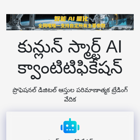
కున్లున్ స్మార్ట్ AI
క్వాంటిటిఫికేషన్
ప్రొఫెషనల్ డిజిటల్ ఆస్తుల పరిమాణాత్మక ట్రేడింగ్
వేదిక