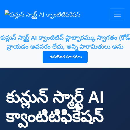
కున్లున్ స్మార్ట్ AI క్వాంటిటివ్ ప్లాట్ఫారమ్కు స్వాగతం (కోడ్
వ్రాయడం అవసరం లేదు, అన్ని పారామితులు అను
ఉపయోగ సూచనలు
కున్లున్ స్మార్ట్ AI
క్వాంటిటిఫికేషన్