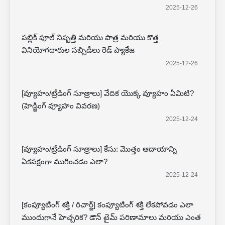
2025-12-26
పబ్లిక్ పూల్ నిష్పత్తి మరియు పాత్ర మరియు కొత్త
వినియోగదారుల సబ్సిడీలు రెడ్ ప్యాకేజ
2025-12-26
[వ్యూహం/ట్రేడింగ్ సూత్రాలు] వేదిక యొక్క వ్యూహం ఏమిటి?
(హెడ్జింగ్ వ్యూహం వివరణ)
2025-12-24
[వ్యూహం/ట్రేడింగ్ సూత్రాలు] కేసు: మొత్తం ఆదాయాన్ని
ఏకపక్షంగా ముగించడం ఎలా?
2025-12-24
[కంప్యూటింగ్ శక్తి / రిచార్జ్] కంప్యూటింగ్ శక్తి లేకపోవడం ఎలా
ముందుగానే హెచ్చరిక? డౌన్ టైమ్ పరిణామాలు మరియు ఎంత