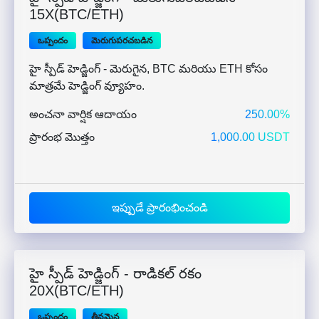
15X(BTC/ETH)
ఒప్పందం
మెరుగుపరచబడిన
హై స్పీడ్ హెడ్జింగ్ - మెరుగైన, BTC మరియు ETH కోసం
మాత్రమే హెడ్జింగ్ వ్యూహం.
అంచనా వార్షిక ఆదాయం
250.00%
ప్రారంభ మొత్తం
1,000.00 USDT
ఇప్పుడే ప్రారంభించండి
హై స్పీడ్ హెడ్జింగ్ - రాడికల్ రకం
20X(BTC/ETH)
ఒప్పందం
తీవ్రమైన