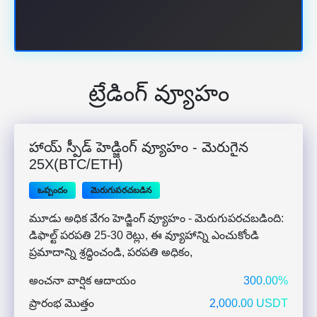
ట్రేడింగ్ వ్యూహం
హాయ్ స్పీడ్ హెడ్జింగ్ వ్యూహం - మెరుగైన
25X(BTC/ETH)
ఒప్పందం
మెరుగుపరచబడిన
మూడు అధిక వేగం హెడ్జింగ్ వ్యూహం - మెరుగుపరచబడింది:
డిఫాల్ట్ పరపతి 25-30 రెట్లు, ఈ వ్యూహాన్ని ఎంచుకోండి
ప్రమాదాన్ని శ్రద్ధించండి, పరపతి అధికం,
అంచనా వార్షిక ఆదాయం
300.00%
ప్రారంభ మొత్తం
2,000.00 USDT