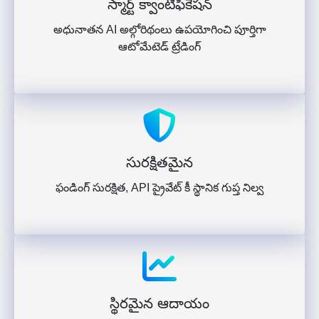
స్మార్ట్ క్వాంటిఫికేషన్
అధునాతన AI అల్గోరిథంలు ఉపయోగించి పూర్తిగా
ఆటోమేటెడ్ ట్రేడింగ్
సురక్షితమైన
ఫండింగ్ సురక్షిత, API ప్రైవేట్ కీ స్థానిక గుప్త నిల్వ
స్థిరమైన ఆదాయం