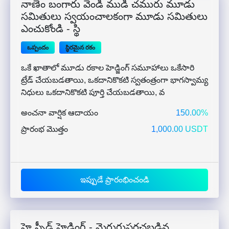
నాణెం బంగారు వెండి ముడి చమురు మూడు
సమితులు స్వయంచాలకంగా మూడు సమితులు
ఎంచుకోండి - స్థి
ఒప్పందం
స్థిరమైన రకం
ఒకే ఖాతాలో మూడు రకాల హెడ్జింగ్ సమూహాలు ఒకేసారి
ట్రేడ్ చేయబడతాయి, ఒకదానికొకటి స్వతంత్రంగా భాగస్వామ్య
నిధులు ఒకదానికొకటి పూర్తి చేయబడతాయి, వ
అంచనా వార్షిక ఆదాయం
150.00%
ప్రారంభ మొత్తం
1,000.00 USDT
ఇప్పుడే ప్రారంభించండి
హై స్పీడ్ హెడ్జింగ్ - మెరుగుపరచబడిన