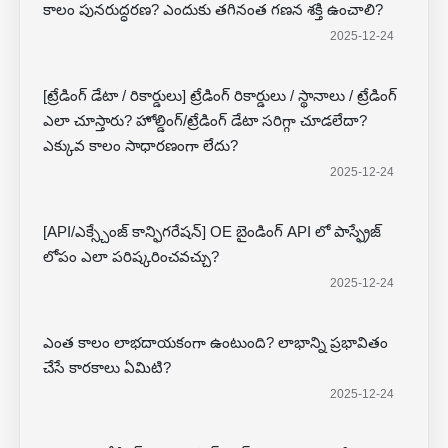
కాలం పునరుద్ధరణ? ఎందుకు తగినంత గణన శక్తి ఉంచాలి?
2025-12-24
[ట్రేడింగ్ డేటా / రికార్డులు] ట్రేడింగ్ రికార్డులు / స్థానాలు / ట్రేడింగ్
ఎలా చూస్తారు? హోల్డింగ్/ట్రేడింగ్ డేటా సరిగ్గా చూడలేదా?
ఎక్కువ కాలం సాధారణంగా లేదు?
2025-12-24
[API/ఎక్స్చేంజ్ కాన్ఫిగరేషన్] OE బైండింగ్ API లో పాస్ఫ్రేజ్
లోపం ఎలా పరిష్కరించవచ్చు?
2025-12-24
ఎంత కాలం లాభదాయకంగా ఉంటుంది? లాభాన్ని ప్రభావితం
చేసే కారకాలు ఏమిటి?
2025-12-24