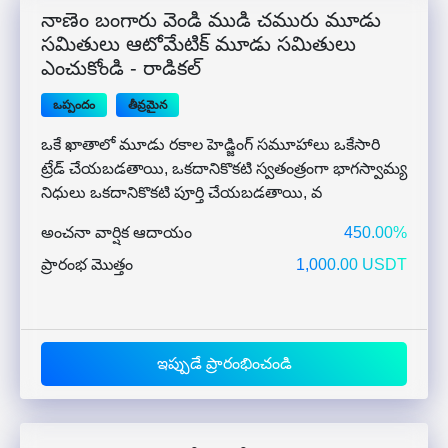
నాణెం బంగారు వెండి ముడి చమురు మూడు
సమితులు ఆటోమేటిక్ మూడు సమితులు
ఎంచుకోండి - రాడికల్
ఒప్పందం
తీవ్రమైన
ఒకే ఖాతాలో మూడు రకాల హెడ్జింగ్ సమూహాలు ఒకేసారి
ట్రేడ్ చేయబడతాయి, ఒకదానికొకటి స్వతంత్రంగా భాగస్వామ్య
నిధులు ఒకదానికొకటి పూర్తి చేయబడతాయి, వ
అంచనా వార్షిక ఆదాయం
450.00%
ప్రారంభ మొత్తం
1,000.00 USDT
ఇప్పుడే ప్రారంభించండి