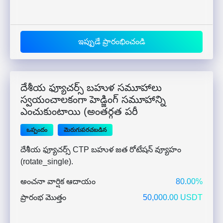
ఇప్పుడే ప్రారంభించండి
దేశీయ ఫ్యూచర్స్ బహుళ సమూహాలు
స్వయంచాలకంగా హెడ్జింగ్ సమూహాన్ని
ఎంచుకుంటాయి (అంతర్గత పరీ
ఒప్పందం
మెరుగుపరచబడిన
దేశీయ ఫ్యూచర్స్ CTP బహుళ జత రోటేషన్ వ్యూహం
(rotate_single).
అంచనా వార్షిక ఆదాయం
80.00%
ప్రారంభ మొత్తం
50,000.00 USDT