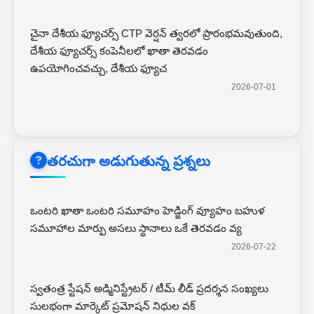
చైనా దేశీయ ఫ్యూచర్స్ CTP వెర్షన్ త్వరలో ప్రారంభమవుతుంది,
దేశీయ ఫ్యూచర్స్ కంపెనీలలో ఖాతా తెరవడం
ఉపయోగించవచ్చు, దేశీయ ఫ్యూచ
2026-07-01
తరచుగా అడుగుతున్న ప్రశ్నలు
ఒంటరి ఖాతా ఒంటరి సమూహం హెడ్జింగ్ వ్యూహం బహుళ
సమూహాల మార్పు అసలు స్థానాలు ఒకే తెరవడం వ్య
2026-07-22
స్వతంత్ర స్టేషన్ అడ్మినిస్ట్రేటర్ / టీమ్ లీడ్ ప్రదర్శన సంఖ్యలు
సులభంగా మార్కెట్ ప్రమోషన్ నిధుల వక్