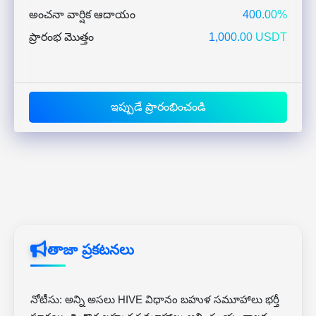
అంచనా వార్షిక ఆదాయం
400.00%
ప్రారంభ మొత్తం
1,000.00 USDT
ఇప్పుడే ప్రారంభించండి
తాజా ప్రకటనలు
నోటీసు: అన్ని అసలు HIVE విధానం బహుళ సమూహాలు భర్తీ