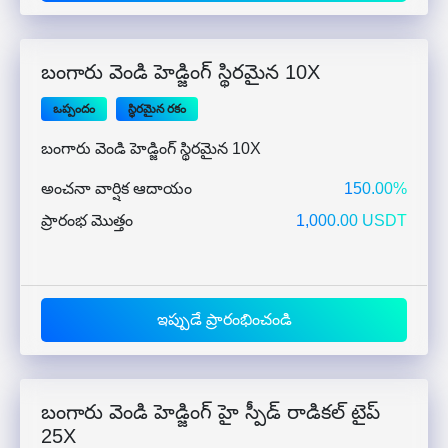
బంగారు వెండి హెడ్జింగ్ స్థిరమైన 10X
ఒప్పందం
స్థిరమైన రకం
బంగారు వెండి హెడ్జింగ్ స్థిరమైన 10X
అంచనా వార్షిక ఆదాయం
150.00%
ప్రారంభ మొత్తం
1,000.00 USDT
ఇప్పుడే ప్రారంభించండి
బంగారు వెండి హెడ్జింగ్ హై స్పీడ్ రాడికల్ టైప్
25X