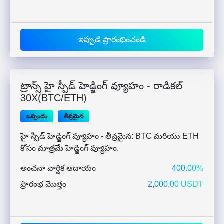
ఇప్పుడే ప్రారంభించండి
ట్రాన్స్ హై స్పీడ్ హెడ్జింగ్ వ్యూహం - రాడికల్
30X(BTC/ETH)
ఒప్పందం
తీవ్రమైన
హై స్పీడ్ హెడ్జింగ్ వ్యూహం - తీవ్రమైన: BTC మరియు ETH
కోసం మాత్రమే హెడ్జింగ్ వ్యూహం.
అంచనా వార్షిక ఆదాయం
400.00%
ప్రారంభ మొత్తం
2,000.00 USDT