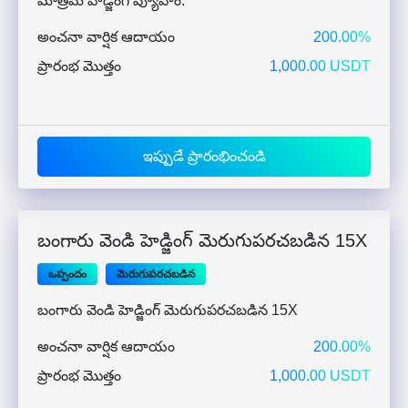
మాత్రమే హెడ్జింగ్ వ్యూహం.
అంచనా వార్షిక ఆదాయం
200.00%
ప్రారంభ మొత్తం
1,000.00 USDT
ఇప్పుడే ప్రారంభించండి
బంగారు వెండి హెడ్జింగ్ మెరుగుపరచబడిన 15X
ఒప్పందం
మెరుగుపరచబడిన
బంగారు వెండి హెడ్జింగ్ మెరుగుపరచబడిన 15X
అంచనా వార్షిక ఆదాయం
200.00%
ప్రారంభ మొత్తం
1,000.00 USDT