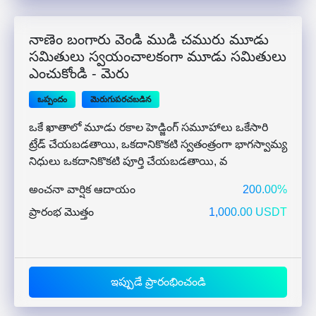
నాణెం బంగారు వెండి ముడి చమురు మూడు
సమితులు స్వయంచాలకంగా మూడు సమితులు
ఎంచుకోండి - మెరు
ఒప్పందం
మెరుగుపరచబడిన
ఒకే ఖాతాలో మూడు రకాల హెడ్జింగ్ సమూహాలు ఒకేసారి
ట్రేడ్ చేయబడతాయి, ఒకదానికొకటి స్వతంత్రంగా భాగస్వామ్య
నిధులు ఒకదానికొకటి పూర్తి చేయబడతాయి, వ
అంచనా వార్షిక ఆదాయం
200.00%
ప్రారంభ మొత్తం
1,000.00 USDT
ఇప్పుడే ప్రారంభించండి