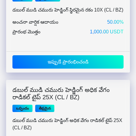
డబుల్ ముడి చమురు హెడ్జింగ్ స్థిరమైన రకం 10X (CL / BZ)
అంచనా వార్షిక ఆదాయం
50.00%
ప్రారంభ మొత్తం
1,000.00 USDT
ఇప్పుడే ప్రారంభించండి
డబుల్ ముడి చమురు హెడ్జింగ్ అధిక వేగం
రాడికల్ టైప్ 25X (CL / BZ)
ఒప్పందం
తీవ్రమైన
డబుల్ ముడి చమురు హెడ్జింగ్ అధిక వేగం రాడికల్ టైప్ 25X
(CL / BZ)