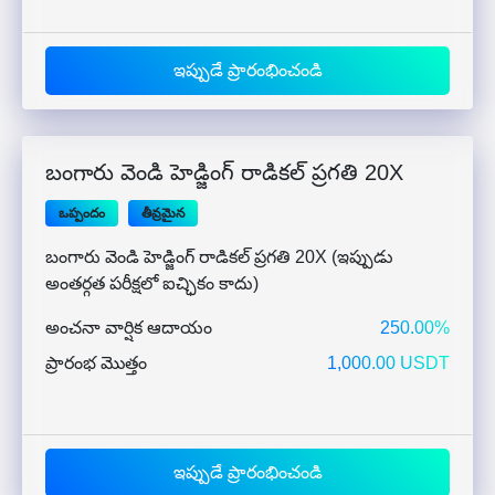
ఇప్పుడే ప్రారంభించండి
బంగారు వెండి హెడ్జింగ్ రాడికల్ ప్రగతి 20X
ఒప్పందం
తీవ్రమైన
బంగారు వెండి హెడ్జింగ్ రాడికల్ ప్రగతి 20X (ఇప్పుడు
అంతర్గత పరీక్షలో ఐచ్ఛికం కాదు)
అంచనా వార్షిక ఆదాయం
250.00%
ప్రారంభ మొత్తం
1,000.00 USDT
ఇప్పుడే ప్రారంభించండి