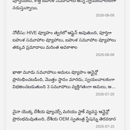
పూర్తయింది, కొత్త బహుళ సమూహాలు అన్ని స్వయంచాలకంగా
నడుస్తున్నాయి,
2026-08-08
నోటీసు: HIVE వ్యూహం త్వరలో ఆఫ్లైన్ అవుతుంది, పూర్తిగా
బహుళ సమూహాల వ్యూహాలు, బహుళ సమూహాల వ్యూహాలు
తక్కువ ప్రమాదాలు మరింత అవకాశాల
2026-08-08
ఖాతా మూడు సమూహాలు అమలు వ్యూహం ఆన్లైన్లో
ప్రారంభించబడింది, మొత్తం స్థానం మారదు, స్వయంచాలకంగా
విభజించబడుతుంది 3 సమూహాలు వ్యక్తిగతంగా అమలు, అన్ని
వ్యూహాలు అసలు వ్యూహం సహా అప్గ్ర దేశీయ ఫ్యూచర్స్ కూడా
2026-07-20
ఆన్లైన్లో ఉంటుంది, మరియు అదనపు డొమైన్ పేరు ప్రత్యేకంగా
ఆపరేట్, దయచేసి ఎదురు
చైనా యొక్క దేశీయ ఫ్యూచర్స్ మరియు స్టాక్ వ్యవస్థ ఆన్లైన్లో
ప్రారంభమవుతుంది, దేశీయ OEM స్వతంత్ర స్టేషన్ను తెరవడాన
2026-07-10