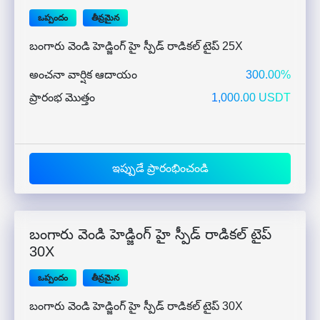
ఒప్పందం
తీవ్రమైన
బంగారు వెండి హెడ్జింగ్ హై స్పీడ్ రాడికల్ టైప్ 25X
అంచనా వార్షిక ఆదాయం
300.00%
ప్రారంభ మొత్తం
1,000.00 USDT
ఇప్పుడే ప్రారంభించండి
బంగారు వెండి హెడ్జింగ్ హై స్పీడ్ రాడికల్ టైప్
30X
ఒప్పందం
తీవ్రమైన
బంగారు వెండి హెడ్జింగ్ హై స్పీడ్ రాడికల్ టైప్ 30X