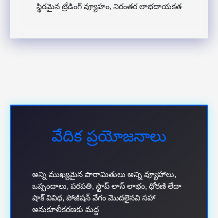
స్థిరమైన ట్రేడింగ్ వ్యూహం, నిరంతర లాభదాయకత
వేదిక ప్రయోజనాలు
అన్ని ముఖ్యమైన పారామితులు అన్ని వ్యూహాలు,
ఒప్పందాలు, పరపతి, స్టాప్ లాస్ లాభం, ధోరణి లేదా
షాక్ వివిధ, పోజీషన్ వేగం మొదలైనవి సహా
అనుకూలీకరణకు మద్ద