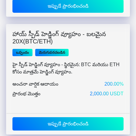
ఇప్పుడే ప్రారంభించండి
హాయ్ స్పీడ్ హెడ్జింగ్ వ్యూహం - బలమైన
20X(BTC/ETH)
ఒప్పందం
మెరుగుపరచబడిన
హై స్పీడ్ హెడ్జింగ్ వ్యూహం - స్థిరమైన: BTC మరియు ETH
కోసం మాత్రమే హెడ్జింగ్ వ్యూహం.
అంచనా వార్షిక ఆదాయం
200.00%
ప్రారంభ మొత్తం
2,000.00 USDT
ఇప్పుడే ప్రారంభించండి