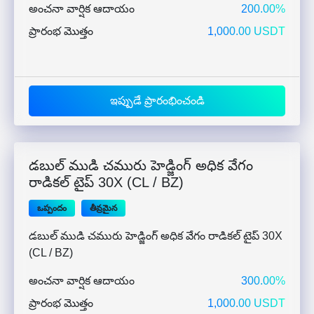
అంచనా వార్షిక ఆదాయం
200.00%
ప్రారంభ మొత్తం
1,000.00 USDT
ఇప్పుడే ప్రారంభించండి
డబుల్ ముడి చమురు హెడ్జింగ్ అధిక వేగం
రాడికల్ టైప్ 30X (CL / BZ)
ఒప్పందం
తీవ్రమైన
డబుల్ ముడి చమురు హెడ్జింగ్ అధిక వేగం రాడికల్ టైప్ 30X
(CL / BZ)
అంచనా వార్షిక ఆదాయం
300.00%
ప్రారంభ మొత్తం
1,000.00 USDT