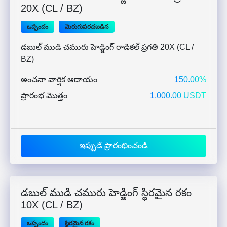
20X (CL / BZ)
ఒప్పందం
మెరుగుపరచబడిన
డబుల్ ముడి చమురు హెడ్జింగ్ రాడికల్ ప్రగతి 20X (CL /
BZ)
అంచనా వార్షిక ఆదాయం
150.00%
ప్రారంభ మొత్తం
1,000.00 USDT
ఇప్పుడే ప్రారంభించండి
డబుల్ ముడి చమురు హెడ్జింగ్ స్థిరమైన రకం
10X (CL / BZ)
ఒప్పందం
స్థిరమైన రకం