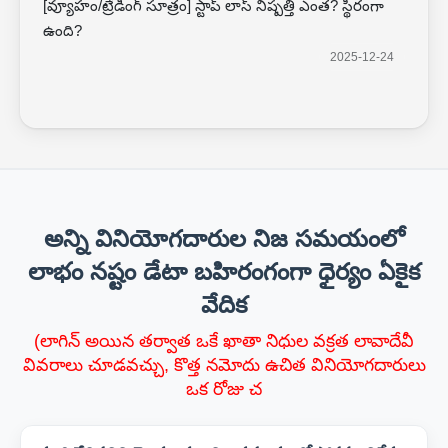
[వ్యూహం/ట్రేడింగ్ సూత్రం] స్టాప్ లాస్ నిష్పత్తి ఎంత? స్థిరంగా
ఉంది?
2025-12-24
అన్ని వినియోగదారుల నిజ సమయంలో
లాభం నష్టం డేటా బహిరంగంగా ధైర్యం ఏకైక
వేదిక
(లాగిన్ అయిన తర్వాత ఒకే ఖాతా నిధుల వక్రత లావాదేవీ
వివరాలు చూడవచ్చు, కొత్త నమోదు ఉచిత వినియోగదారులు
ఒక రోజు చ