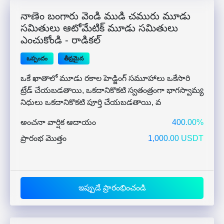
నాణెం బంగారు వెండి ముడి చమురు మూడు
సమితులు ఆటోమేటిక్ మూడు సమితులు
ఎంచుకోండి - రాడికల్
ఒప్పందం
తీవ్రమైన
ఒకే ఖాతాలో మూడు రకాల హెడ్జింగ్ సమూహాలు ఒకేసారి
ట్రేడ్ చేయబడతాయి, ఒకదానికొకటి స్వతంత్రంగా భాగస్వామ్య
నిధులు ఒకదానికొకటి పూర్తి చేయబడతాయి, వ
అంచనా వార్షిక ఆదాయం
400.00%
ప్రారంభ మొత్తం
1,000.00 USDT
ఇప్పుడే ప్రారంభించండి