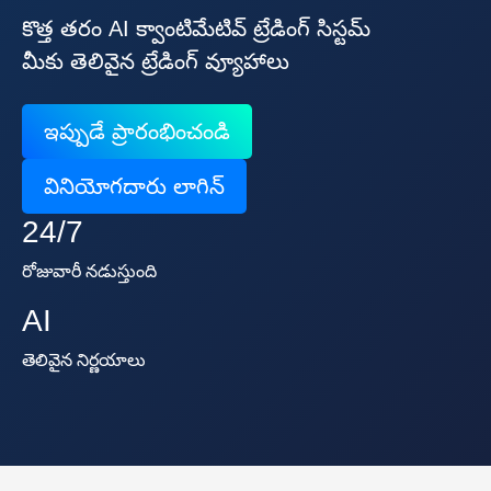
కొత్త తరం AI క్వాంటిమేటివ్ ట్రేడింగ్ సిస్టమ్
మీకు తెలివైన ట్రేడింగ్ వ్యూహాలు
ఇప్పుడే ప్రారంభించండి
వినియోగదారు లాగిన్
24/7
రోజువారీ నడుస్తుంది
AI
తెలివైన నిర్ణయాలు