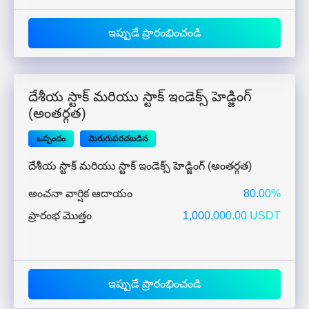
ఇప్పుడే ప్రారంభించండి
దేశీయ స్టాక్ మరియు స్టాక్ ఇండెక్స్ హెడ్జింగ్
(అంతర్గత)
ఒప్పందం
మెరుగుపరచబడిన
దేశీయ స్టాక్ మరియు స్టాక్ ఇండెక్స్ హెడ్జింగ్ (అంతర్గత)
అంచనా వార్షిక ఆదాయం
80.00%
ప్రారంభ మొత్తం
1,000,000.00 USDT
ఇప్పుడే ప్రారంభించండి