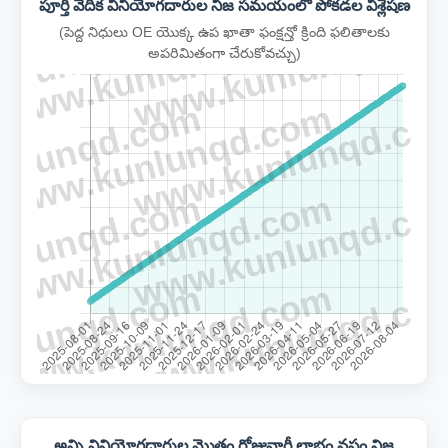
పూర్తి వేదిక వినియోగదారుల నిజ సమయంలో పోకడల విశ్లేషణ
(పెద్ద నిధులు OE యొక్క ఉప ఖాతా ఫంక్షన్తో క్రింది ఫలితాలకు
అపరిమితంగా చేరుకోవచ్చు)
అన్ని వినియోగదారుల మొత్తం రోజువారీ లాభం నష్టం నిజ