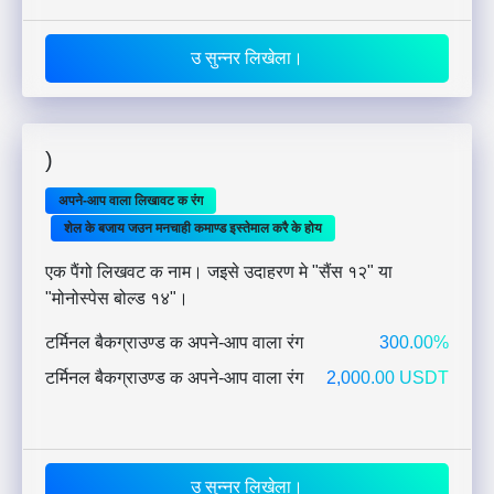
उ सुन्नर लिखेला।
)
अपने-आप वाला लिखावट क रंग
शेल के बजाय जउन मनचाही कमाण्ड इस्तेमाल करै के होय
एक पैंगो लिखवट क नाम। जइसे उदाहरण मे "सैंस १२" या
"मोनोस्पेस बोल्ड १४"।
टर्मिनल बैकग्राउण्ड क अपने-आप वाला रंग
300.00%
टर्मिनल बैकग्राउण्ड क अपने-आप वाला रंग
2,000.00 USDT
उ सुन्नर लिखेला।