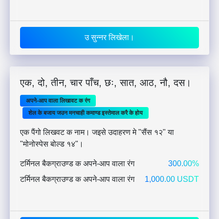
उ सुन्नर लिखेला।
एक, दो, तीन, चार पाँच, छः, सात, आठ, नौ, दस।
अपने-आप वाला लिखावट क रंग
शेल के बजाय जउन मनचाही कमाण्ड इस्तेमाल करै के होय
एक पैंगो लिखवट क नाम। जइसे उदाहरण मे "सैंस १२" या
"मोनोस्पेस बोल्ड १४"।
टर्मिनल बैकग्राउण्ड क अपने-आप वाला रंग
300.00%
टर्मिनल बैकग्राउण्ड क अपने-आप वाला रंग
1,000.00 USDT