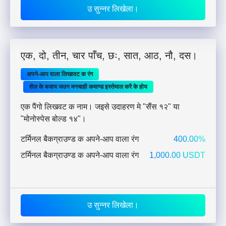
उ सुन्नर लिखेला।
एक, दो, तीन, चार पाँच, छः, सात, आठ, नौ, दस।
अपने-आप वाला लिखावट क रंग
शेल के बजाय जउन मनचाही कमाण्ड इस्तेमाल करै के होय
एक पैंगो लिखवट क नाम। जइसे उदाहरण मे "सैंस १२" या
"मोनोस्पेस बोल्ड १४"।
टर्मिनल बैकग्राउण्ड क अपने-आप वाला रंग
400.00%
टर्मिनल बैकग्राउण्ड क अपने-आप वाला रंग
1,000.00 USDT
उ सुन्नर लिखेला।