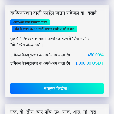
कन्फिगरेशन वाली फाईल जउन् सहेजल बा, बतावैं
अपने-आप वाला लिखावट क रंग
शेल के बजाय जउन मनचाही कमाण्ड इस्तेमाल करै के होय
एक पैंगो लिखवट क नाम। जइसे उदाहरण मे "सैंस १२" या
"मोनोस्पेस बोल्ड १४"।
टर्मिनल बैकग्राउण्ड क अपने-आप वाला रंग
450.00%
टर्मिनल बैकग्राउण्ड क अपने-आप वाला रंग
1,000.00 USDT
उ सुन्नर लिखेला।
एक, दो, तीन, चार पाँच, छः, सात, आठ, नौ, दस।