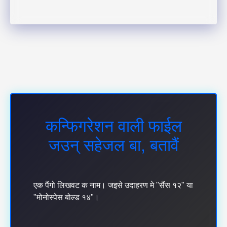
कन्फिगरेशन वाली फाईल
जउन् सहेजल बा, बतावैं
एक पैंगो लिखवट क नाम। जइसे उदाहरण मे "सैंस १२" या
"मोनोस्पेस बोल्ड १४"।