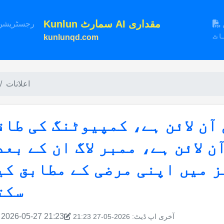
Kunlun سمارٹ AI مقداری
استعمال کی
رجسٹریشن
ات
kunlunqd.com
اعلانات
آن لائن ہے، کمپیوٹنگ کی طاق
 لائن ہے، ممبر لاگ ان کے بعد
 میں اپنی مرضی کے مطابق کی
سکت
2026-05-27 21:23
آخری اپ ڈیٹ: 2026-05-27 21:23