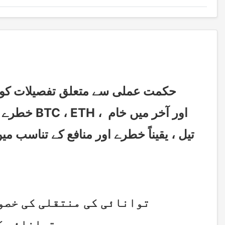
خطرے کے لح
توانائی کی منتقلی کے صفحے میں متعارف کرایا گیا ہے.