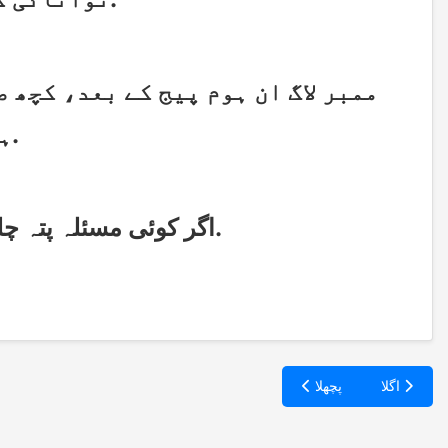
ہو، ذاتی مرکز میں خود کو ترتیب دے سکتے ہیں.
     اگر کوئی مسئلہ پتہ چلتا ہے تو، آن لائن کسٹمر سروس سے رابطہ کریں.
اگلا
پچھلا