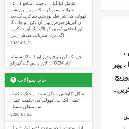
شامل کیا گیا ہے، جیسے منافع کے لئے
شرائط مقرر کر سکتے ہیں، پوزیشن
کھولنے کی شرائط، پوزیشن بند کرنے کے بعد
ن گھریلو فیوچرز بھی آن لائن ہو جائے گا
اور اضافی ڈومین کو الگ الگ آپریٹ کریں
گے، براہ مہربانی منتظر رہیں!
2026-07-20
     حکمت عملی سے متعلق تفصیلات کو حکمت عملی کے موازنہ کے صفحے میں دیکھیں ، 
چین کے گھریلو فیوچرز اور اسٹاک سسٹم
میں خام 
آن لائن رہیں گے، گھریلو OEM آزاد
اسٹیشن کھولنے کے لئے، ICP تیار ڈومین
تیل ، یقیناً خطرے اور منافع کے تناسب میں ، براہ کرم اثاثوں کی تقسیم کے لئے مناسب لیوریج 
نام کے ہاتھوں میں ہونا ضروری ہے
عام سوالات
2026-07-10
کریں۔
سنگل اکاؤنٹس سنگل سیٹ ہیجنگ حکمت
چین کے گھریلو فیوچر سی ٹی پی ورژن
عملی ایک ہی کھولنے کی حکمت عملی
کو آن لائن لانچ کرنے والے ہیں،
سے متعلق مسئلے
گھریلو فیوچر کمپنیوں میں اکاؤنٹ
2026-07-22
     توانائی کی منتقلی کی خصوصیت آن لائن ہے، متعلقہ قواعد کو دیکھیں 
کھولنے کے لئے استعمال کیا جا
سکتا ہے، گھریلو فیوچر کے سافٹ
آزاد سٹیشن ایڈمنسٹریٹر / ٹیم لیڈر ڈسپلے
ویئر ریپلے اور ریکورٹی کے لئے