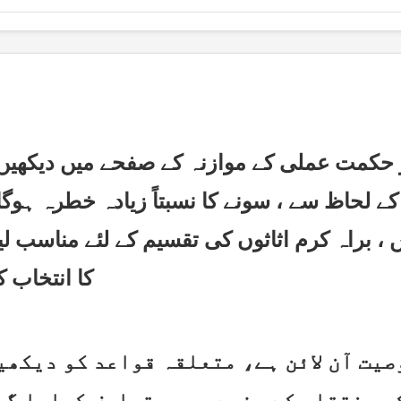
اظ سے ، سونے کا نسبتاً زیادہ خطرہ ہوگا ، پھر BTC ، ETH ، اور آخر 
کا انتخاب 