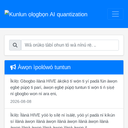
Àwọn ìpolówó tuntun
Ìkìlọ̀: Gbogbo ìlànà HIVE àkọ́kọ́ tí wọ́n ti yí padà fún àwọn
ẹgbẹ́ púpọ̀ ti parí, àwọn ẹgbẹ́ púpọ̀ tuntun tí wọ́n ti ń ṣiṣẹ́
ní gbogbo wọn ní ara ẹni,
2026-08-08
Ìkìlọ̀: Ìlànà HIVE yóò lọ sílẹ̀ ní ìsàlẹ̀, yóò yí padà ní kíkún
sí ìlànà àwọn ìlànà àwọn ìlànà àwọn ìlànà àwọn ìlànà
àwọn ìlànà àwọn ìlànà àwọn ìlànà àwọn ìl